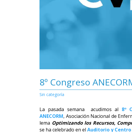
8º Congreso ANECORM
Sin categoría
La pasada semana acudimos al
8º 
ANECORM
, Asociación Nacional de Enfer
lema
Optimizando los Recursos, Compr
se ha celebrado en el
Auditorio y Centro