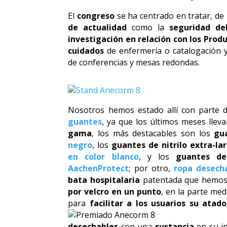
El
congreso
se ha centrado en tratar, de 
de actualidad
como la
seguridad de
investigación en relación con los Prod
cuidados
de enfermería o catalogación 
de conferencias y mesas redondas.
Nosotros hemos estado allí con parte 
guantes
, ya que los últimos meses lle
gama
, los más destacables son los
gua
negro
, los
guantes de nitrilo extra-la
en color blanco
, y los
guantes de
AachenProtect
; por otro,
ropa desech
bata hospitalaria
patentada que hemos
por velcro en un punto
, en la parte med
para
facilitar a los usuarios su atado
desechables
con una
sustancia
en su i