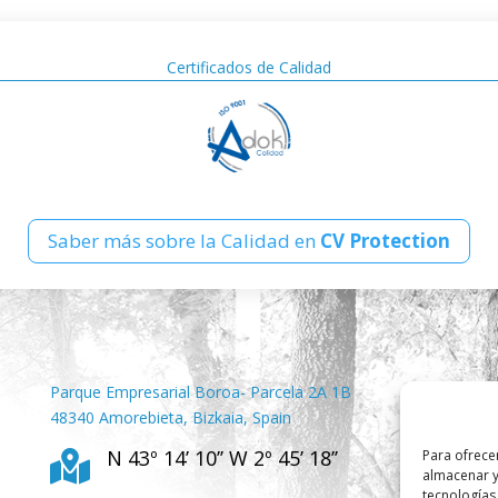
Certificados de Calidad
Saber más sobre la Calidad en
CV Protection
Parque Empresarial Boroa- Parcela 2A 1B
48340 Amorebieta, Bizkaia, Spain
N 43º 14’ 10’’ W 2º 45’ 18’’
Para ofrece

almacenar y
tecnologías