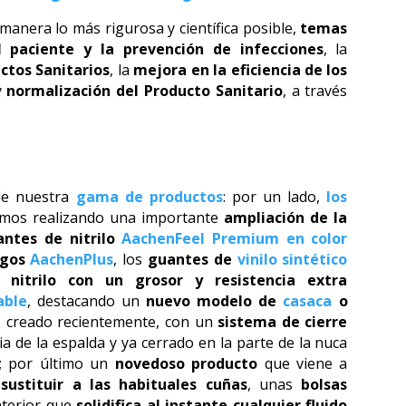
manera lo más rigurosa y científica posible,
temas
l paciente y la prevención de infecciones
, la
uctos Sanitarios
, la
mejora en la eficiencia de los
y
normalización del Producto Sanitario
, a través
de nuestra
gama de productos
: por un lado,
los
vamos realizando una importante
ampliación de la
ntes de nitrilo
AachenFeel Premium en color
rgos
AachenPlus
, los
guantes de
vinilo sintético
 nitrilo con un grosor y resistencia extra
able
, destacando un
nuevo modelo de
casaca
o
 creado recientemente, con un
sistema de cierre
ia de la espalda y ya cerrado en la parte de la nuca
; por último un
novedoso producto
que viene a
sustituir a las habituales cuñas
, unas
bolsas
nterior que
solidifica al instante cualquier fluido