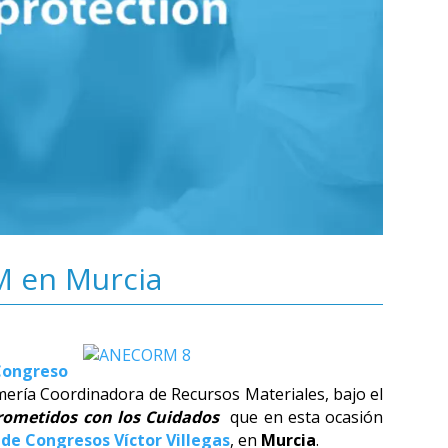
 en Murcia
Congreso
mería Coordinadora de Recursos Materiales, bajo el
ometidos con los Cuidados
que en esta ocasión
 de Congresos Víctor Villegas
, en
Murcia
.