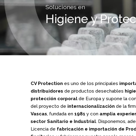
Soluciones en
Higiene y Prote
CV Protection
es uno de los principales
import
distribuidores
de productos desechables
higi
protección corporal
de Europa y supone la con
del proyecto de
internacionalización
de la fir
Vascas
, fundada en
1981
y con
amplia experie
sector Sanitario e Industrial
. Disponemos, ade
Licencia de
fabricación e importación de Pro