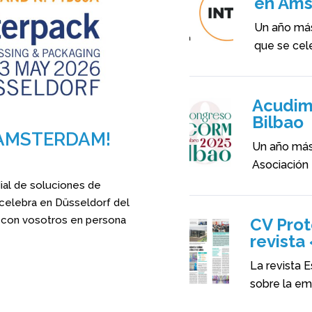
en Am
Un año más,
que se cel
Acudim
Bilbao
K AMSTERDAM!
Un año más
Asociación 
ial de soluciones de
elebra en Düsseldorf del
 con vosotros en persona
CV Prot
revista
La revista E
sobre la emp