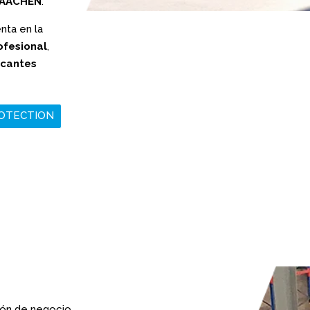
 AACHEN
.
nta en la
ofesional
,
icantes
ROTECTION
ión de negocio