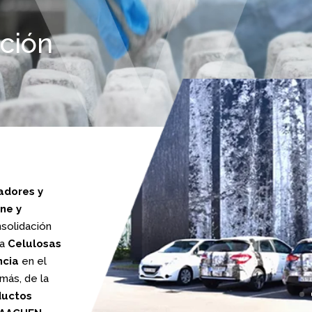
cción
adores y
ene y
solidación
ma
Celulosas
ncia
en el
más, de la
ductos