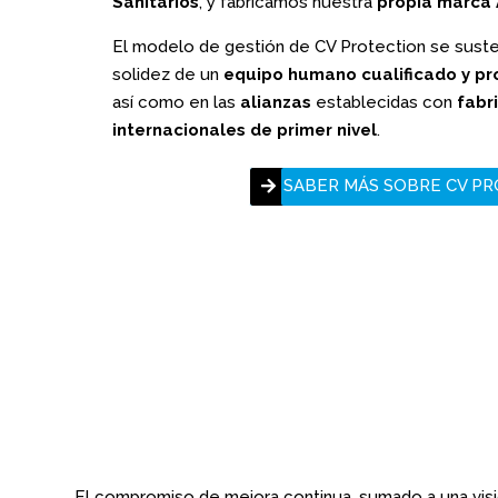
Sanitarios
, y fabricamos nuestra
propia marca
El modelo de gestión de CV Protection se suste
solidez de un
equipo humano cualificado y pr
así como en las
alianzas
establecidas con
fabr
internacionales de primer nivel
.
SABER MÁS SOBRE CV P
El compromiso de mejora continua, sumado a una vis