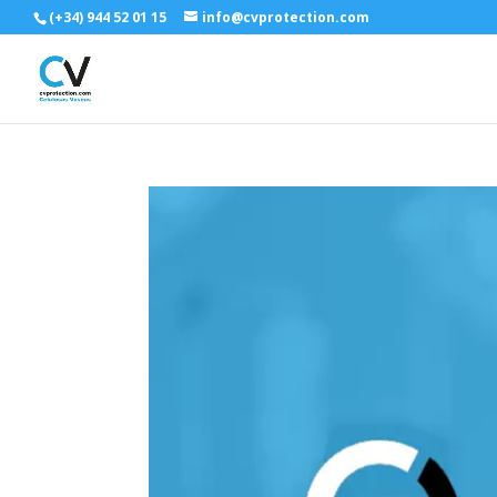
(+34) 944 52 01 15
info@cvprotection.com