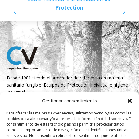
Protection
Desde 1981 siendo el proveedor de referencia en material
sanitario fungible, Equipos de Protección Individual e higiene
industrial
Gestionar consentimiento
Parque Empresarial Boroa- Parcela 2A 1B
Para ofrecer las mejores experiencias, utilizamos tecnologías como las
48340 Amorebieta, Bizkaia, Spain
cookies para almacenar y/o acceder a la información del dispositivo. El
consentimiento de estas tecnologías nos permitirá procesar datos
N 43º 14’ 10’’ W 2º 45’ 18’’

como el comportamiento de navegación o las identificaciones únicas
en este sitio. No consentir o retirar el consentimiento, puede afectar