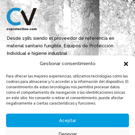
Desde 1981 siendo el proveedor de referencia en
material sanitario fungible, Equipos de Protección
Individual e higiene industrial
Gestionar consentimiento
Parque Empresarial Boroa- Parcela 2A 1B
Para ofrecer las mejores experiencias, utilizamos tecnologías como las
48340 Amorebieta, Bizkaia, Spain
cookies para almacenar y/o acceder a la información del dispositivo. El
consentimiento de estas tecnologías nos permitirá procesar datos
N 43º 14’ 10’’ W 2º 45’ 18’’

como el comportamiento de navegación o las identificaciones únicas
en este sitio. No consentir o retirar el consentimiento, puede afectar
info@cvprotection.com

negativamente a ciertas características y funciones.
(+34) 944 52 01 15

Aceptar
Denegar