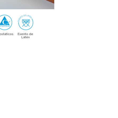
ostáticos
Exento de
Látex