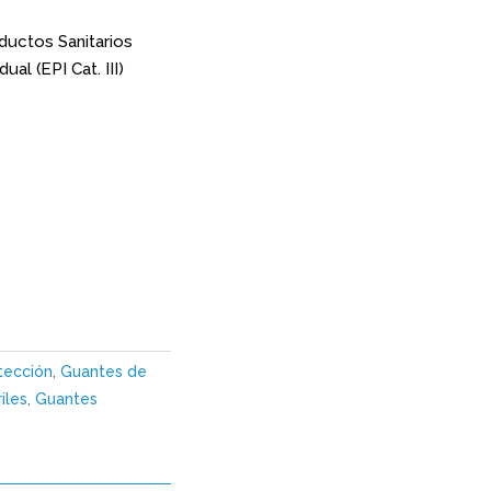
ductos Sanitarios
al (EPI Cat. III)
tección
,
Guantes de
iles
,
Guantes