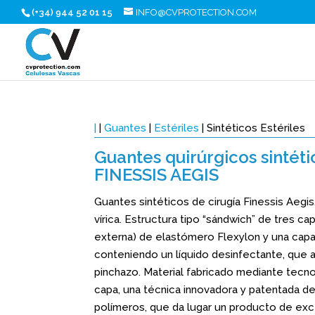
(+34) 944 52 01 15
INFO@CVPROTECTION.COM
|
|
Guantes
|
Estériles
| Sintéticos Estériles
Guantes quirúrgicos sintéti
FINESSIS AEGIS
Guantes sintéticos de cirugía Finessis Aegis
vírica. Estructura tipo “sándwich” de tres ca
externa) de elastómero Flexylon y una capa
conteniendo un líquido desinfectante, que 
pinchazo. Material fabricado mediante tecn
capa, una técnica innovadora y patentada d
polímeros, que da lugar un producto de exc