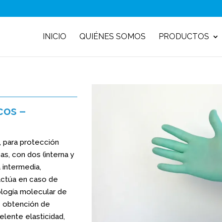
INICIO
QUIÉNES SOMOS
PRODUCTOS
cos –
, para protección
pas, con dos (interna y
 intermedia,
actúa en caso de
ología molecular de
e obtención de
elente elasticidad,