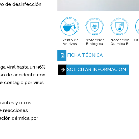
ivo de desinfección
Exento de
Protección
Protección
Cit
Aditivos
Biológica
Química B
FICHA TÉCNICA
ga viral hasta un 96%,
SOLICITAR INFORMACIÓN
aso de accidente con
e contagio por virus
.
rantes y otros
de reacciones
itación dérmica por