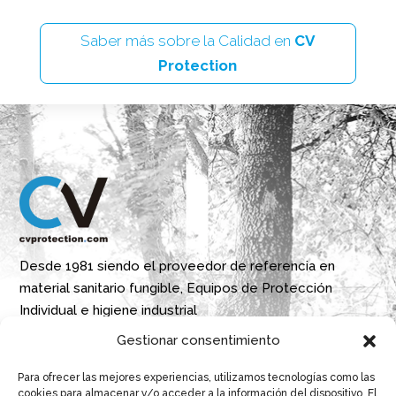
Saber más sobre la Calidad en
CV
Protection
Desde 1981 siendo el proveedor de referencia en
material sanitario fungible, Equipos de Protección
Individual e higiene industrial
Gestionar consentimiento
Parque Empresarial Boroa- Parcela 2A 1B
Para ofrecer las mejores experiencias, utilizamos tecnologías como las
48340 Amorebieta, Bizkaia, Spain
cookies para almacenar y/o acceder a la información del dispositivo. El