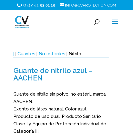
(+34) 944 52 01 15
INFO@CVPROTECTION.COM
|
|
Guantes
|
No estériles
| Nitrilo
Guante de nitrilo azul –
AACHEN
Guante de nitrilo sin polvo, no estéril, marca
AACHEN.
Exento de látex natural. Color azul.
Producto de uso dual: Producto Sanitario
Clase I y Equipo de Protección Individual de
Categoría III.