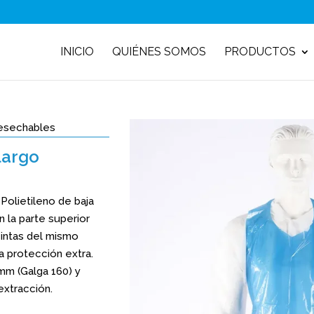
INICIO
QUIÉNES SOMOS
PRODUCTOS
Desechables
largo
Polietileno de baja
 la parte superior
cintas del mismo
ta protección extra.
mm (Galga 160) y
extracción.