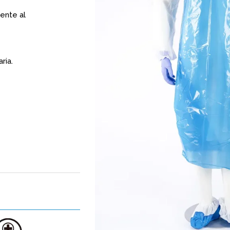
rente al
ria.