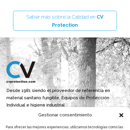
Saber más sobre la Calidad en
CV
Protection
Desde 1981 siendo el proveedor de referencia en
material sanitario fungible, Equipos de Protección
Individual e higiene industrial
Gestionar consentimiento
Parque Empresarial Boroa- Parcela 2A 1B
Para ofrecer las mejores experiencias, utilizamos tecnologías como las
48340 Amorebieta, Bizkaia, Spain