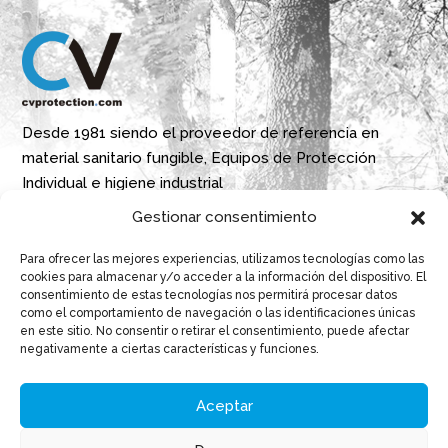
Desde 1981 siendo el proveedor de referencia en
material sanitario fungible, Equipos de Protección
Individual e higiene industrial
Gestionar consentimiento
Parque Empresarial Boroa- Parcela 2A 1B
Para ofrecer las mejores experiencias, utilizamos tecnologías como las
48340 Amorebieta, Bizkaia, Spain
cookies para almacenar y/o acceder a la información del dispositivo. El
consentimiento de estas tecnologías nos permitirá procesar datos
N 43º 14’ 10’’ W 2º 45’ 18’’

como el comportamiento de navegación o las identificaciones únicas
en este sitio. No consentir o retirar el consentimiento, puede afectar
info@cvprotection.com

negativamente a ciertas características y funciones.
(+34) 944 52 01 15

Aceptar