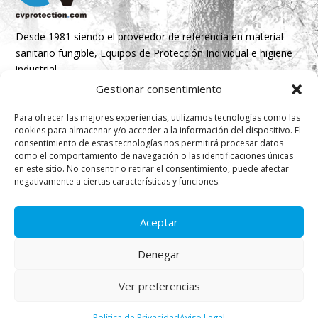
Desde 1981 siendo el proveedor de referencia en material
sanitario fungible, Equipos de Protección Individual e higiene
industrial
Gestionar consentimiento
Parque Empresarial Boroa- Parcela 2A 1B
Para ofrecer las mejores experiencias, utilizamos tecnologías como las
48340 Amorebieta, Bizkaia, Spain
cookies para almacenar y/o acceder a la información del dispositivo. El
consentimiento de estas tecnologías nos permitirá procesar datos
N 43º 14’ 10’’ W 2º 45’ 18’’

como el comportamiento de navegación o las identificaciones únicas
en este sitio. No consentir o retirar el consentimiento, puede afectar
info@cvprotection.com
negativamente a ciertas características y funciones.

(+34) 944 52 01 15

Aceptar
Denegar
Ver preferencias
© Copyright – CV Protection |
Aviso Legal
|
Política de
Privacidad
Política de Privacidad
Aviso Legal