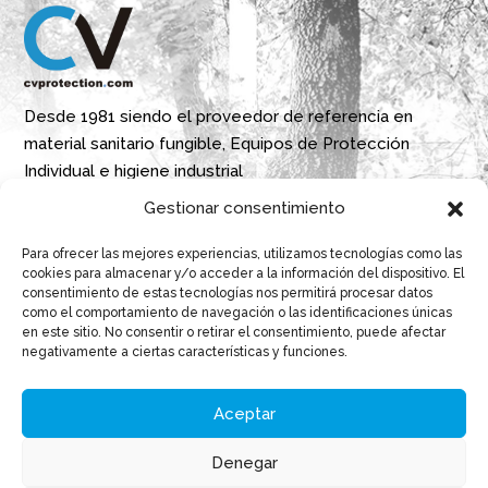
Desde 1981 siendo el proveedor de referencia en
material sanitario fungible, Equipos de Protección
Individual e higiene industrial
Gestionar consentimiento
Parque Empresarial Boroa- Parcela 2A 1B
Para ofrecer las mejores experiencias, utilizamos tecnologías como las
48340 Amorebieta, Bizkaia, Spain
cookies para almacenar y/o acceder a la información del dispositivo. El
consentimiento de estas tecnologías nos permitirá procesar datos
N 43º 14’ 10’’ W 2º 45’ 18’’

como el comportamiento de navegación o las identificaciones únicas
en este sitio. No consentir o retirar el consentimiento, puede afectar
info@cvprotection.com

negativamente a ciertas características y funciones.
(+34) 944 52 01 15

Aceptar
Denegar