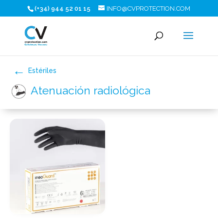
(+34) 944 52 01 15
INFO@CVPROTECTION.COM
Estériles
Atenuación radiológica